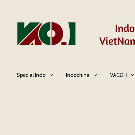
Skip
to
content
Special Indo
Indochina
VACD-I