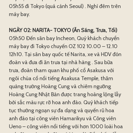
05h55 đi Tokyo (quá cảnh Seoul) . Nghỉ đêm trên
máy bay.
NGÀY 02: NARITA- TOKYO (Ăn Sáng, Trưa, Tối)
05h50 Đến sân bay Incheon, Quý khách chuyển
máy bay đi Tokyo chuyến OZ 102 10.00 – 12.10
12h10. Tại sân bay quốc tế Narita, xe và HDV đón
đoàn và đưa đi ăn trưa tại nhà hàng . Sau bữa
trưa, đoàn tham quan khu phố cổ Asakusa với
ngôi chùa cổ nổi tiếng Asakusa Temple, thăm
quảng trường Hoàng Cung và chiêm ngưỡng
Hoàng Cung Nhật Bản được trang hoàng lộng lẫy
bởi sắc màu rực rỡ hoa anh đào. Quý khách tiếp
tục thưởng ngoạn sự đa dạng và quyến rũ hoa
anh đào tại công viên Hamarikyu và Công viên
Ueno – công viên nổi tiếng với hơn 1000 loài hoa