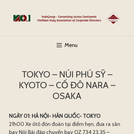
Skip
to
content
Menu
TOKYO – NÚI PHÚ SỸ –
KYOTO – CỐ ĐÔ NARA –
OSAKA
NGÀY 01: HÀ NỘI- HÀN QUỐC- TOKYO
21h00 Xe ôtô đón đoàn tại điểm hẹn, đưa ra sân
bay Nội Bài đáp chuyến bay OZ 734 23.35 –