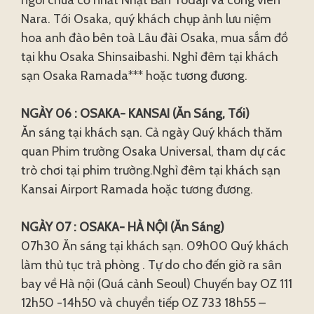
ngôi chùa cổ nhất Nhật Bản Todaji và công viên
Nara. Tới Osaka, quý khách chụp ảnh lưu niệm
hoa anh đào bên toà Lâu đài Osaka, mua sắm đồ
tại khu Osaka Shinsaibashi. Nghỉ đêm tại khách
sạn Osaka Ramada*** hoặc tương đương.
NGÀY 06 : OSAKA- KANSAI (Ăn Sáng, Tối)
Ăn sáng tại khách sạn. Cả ngày Quý khách thăm
quan Phim trường Osaka Universal, tham dự các
trò chơi tại phim trường.Nghỉ đêm tại khách sạn
Kansai Airport Ramada hoặc tương đương.
NGÀY 07 : OSAKA- HÀ NỘI (Ăn Sáng)
07h30 Ăn sáng tại khách sạn. 09h00 Quý khách
làm thủ tục trả phòng . Tự do cho đến giờ ra sân
bay về Hà nội (Quá cảnh Seoul) Chuyến bay OZ 111
12h50 -14h50 và chuyển tiếp OZ 733 18h55 –