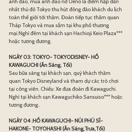
anh đào, mùa anh đào nở Ueno là điểm hấp dẫn
nhất thủ đô Tokyo thu hút đông đảo khách du lịch
toàn thế giới tới thăm. Đoàn tiếp tục thăm quan
Tháp Tokyo và mua sắm tại khu phố thương
mại.Nghỉ đêm tại khách sạn Hachioji Keio Plaza***
hoặc tương đương.
NGÀY 03: TOKYO- TOKYODISNEY- HỒ
KAWAGUCHI (Ăn Sáng, Tối)
Sau bữa sáng tại khách sạn, quý khách thăm
quan Tokyo Disneyland và tham dự các trò chơi
tại công viên. Chiều: Xe đưa đoàn đi Kawaguchi.
Nghỉ tại khách sạn Kawaguchiko Sansuiso*** hoặc
tương đương..
NGÀY 04 :HỒ KAWAGUCHI- NÚI PHÚ SĨ-
HAKONE- TOYOHASHI (Ăn Sáng,Trưa,Tối)