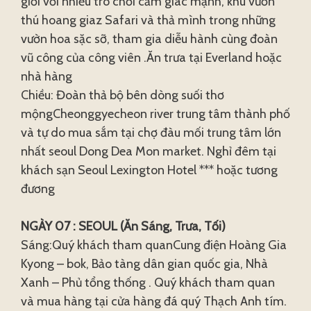
giới với nhiều trò chơi cảm giác mạnh, khu vườn
thú hoang giaz Safari và thả mình trong những
vườn hoa sặc sỡ, tham gia diễu hành cùng đoàn
vũ công của công viên .Ăn trưa tại Everland hoặc
nhà hàng
Chiều: Đoàn thả bộ bên dòng suối thơ
mộngCheonggyecheon river trung tâm thành phố
và tự do mua sắm tại chợ đàu mối trung tâm lớn
nhất seoul Dong Dea Mon market. Nghỉ đêm tại
khách sạn Seoul Lexington Hotel *** hoặc tương
đương
NGÀY 07 : SEOUL (Ăn Sáng, Trưa, Tối)
Sáng:Quý khách tham quanCung điện Hoàng Gia
Kyong – bok, Bảo tàng dân gian quốc gia, Nhà
Xanh – Phủ tổng thống . Quý khách tham quan
và mua hàng tại cửa hàng đá quý Thạch Anh tím.