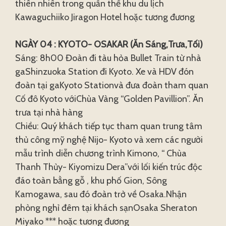
thiên nhiên trong quần thể khu du lịch
Kawaguchiiko Jiragon Hotel hoặc tương đương
NGÀY 04 : KYOTO- OSAKAR (Ăn Sáng,Trưa,Tối)
Sáng: 8h00 Đoàn đi tàu hỏa Bullet Train từ nhà
gaShinzuoka Station đi Kyoto. Xe và HDV đón
đoàn tại gaKyoto Stationvà đưa đoàn tham quan
Cố đô Kyoto vớiChùa Vàng “Golden Pavillion”. Ăn
trưa tại nhà hàng
Chiều: Quý khách tiếp tục tham quan trung tâm
thủ công mỹ nghệ Nijo- Kyoto và xem các người
mẫu trình diễn chương trình Kimono, “ Chùa
Thanh Thủy- Kiyomizu Dera”với lối kiến trúc độc
đáo toàn bằng gỗ , khu phố Gion, Sông
Kamogawa, sau đó đoàn trở về Osaka.Nhận
phòng nghỉ đêm tại khách sạnOsaka Sheraton
Miyako *** hoặc tương đương