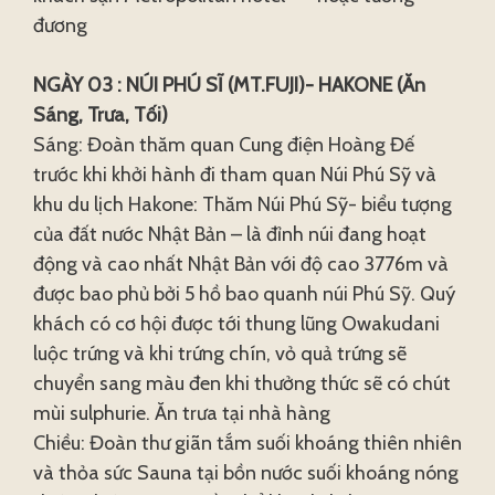
đương
NGÀY 03 : NÚI PHÚ SĨ (MT.FUJI)- HAKONE (Ăn
Sáng, Trưa, Tối)
Sáng: Đoàn thăm quan Cung điện Hoàng Đế
trước khi khởi hành đi tham quan Núi Phú Sỹ và
khu du lịch Hakone: Thăm Núi Phú Sỹ- biểu tượng
của đất nước Nhật Bản – là đỉnh núi đang hoạt
động và cao nhất Nhật Bản với độ cao 3776m và
được bao phủ bởi 5 hồ bao quanh núi Phú Sỹ. Quý
khách có cơ hội được tới thung lũng Owakudani
luộc trứng và khi trứng chín, vỏ quả trứng sẽ
chuyển sang màu đen khi thưởng thức sẽ có chút
mùi sulphurie. Ăn trưa tại nhà hàng
Chiều: Đoàn thư giãn tắm suối khoáng thiên nhiên
và thỏa sức Sauna tại bồn nước suối khoáng nóng