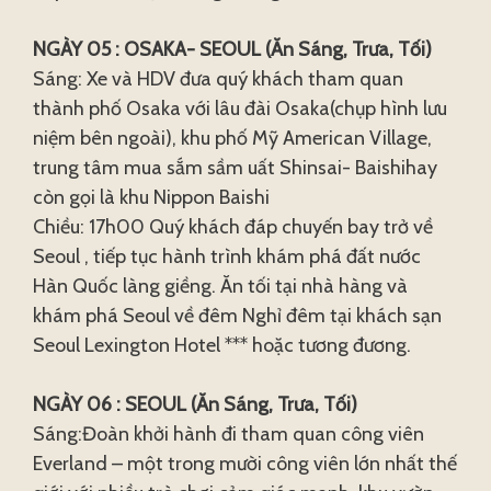
NGÀY 05 : OSAKA- SEOUL (Ăn Sáng, Trưa, Tối)
Sáng: Xe và HDV đưa quý khách tham quan
thành phố Osaka với lâu đài Osaka(chụp hình lưu
niệm bên ngoài), khu phố Mỹ American Village,
trung tâm mua sắm sầm uất Shinsai- Baishihay
còn gọi là khu Nippon Baishi
Chiều: 17h00 Quý khách đáp chuyến bay trở về
Seoul , tiếp tục hành trình khám phá đất nước
Hàn Quốc làng giềng. Ăn tối tại nhà hàng và
khám phá Seoul về đêm Nghỉ đêm tại khách sạn
Seoul Lexington Hotel *** hoặc tương đương.
NGÀY 06 : SEOUL (Ăn Sáng, Trưa, Tối)
Sáng:Đoàn khởi hành đi tham quan công viên
Everland – một trong mười công viên lớn nhất thế