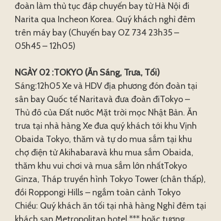
đoàn làm thủ tục đáp chuyến bay từ Hà Nội đi
Narita qua Incheon Korea. Quý khách nghỉ đêm
trên máy bay (Chuyến bay OZ 734 23h35 –
05h45 – 12h05)
NGÀY 02 :TOKYO (Ăn Sáng, Trưa, Tối)
Sáng:12h05 Xe và HDV địa phương đón đoàn tại
sân bay Quốc tế Naritavà đưa đoàn điTokyo –
Thủ đô của Đất nước Mặt trời mọc Nhật Bản. Ăn
trưa tại nhà hàng Xe đưa quý khách tới khu Vịnh
Obaida Tokyo, thăm và tự do mua sắm tại khu
chợ điện tử Akihabaravà khu mua sắm Obaida,
thăm khu vui chơi và mua sắm lớn nhấtTokyo
Ginza, Tháp truyền hình Tokyo Tower (chân thấp),
đồi Roppongi Hills – ngắm toàn cảnh Tokyo
Chiều: Quý khách ăn tối tại nhà hàng Nghỉ đêm tại
khách sạn Metropolitan hotel *** hoặc tương