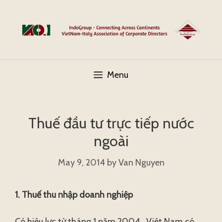
Skip
to
content
Menu
Thuế đầu tư trực tiếp nước
ngoài
May 9, 2014
by
Van Nguyen
1. Thuế thu nhập doanh nghiệp
Có hiệu lực từ tháng 1 năm 2004 , Việt Nam có