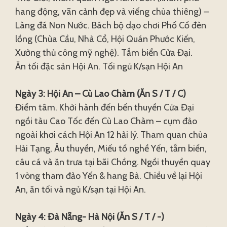
hang động, vãn cảnh đẹp và viếng chùa thiêng) –
Làng đá Non Nước. Bách bộ dạo chơi Phố Cổ đèn
lồng (Chùa Cầu, Nhà Cổ, Hội Quán Phước Kiến,
Xưởng thủ công mỹ nghệ). Tắm biển Cửa Đại.
Ăn tối đặc sản Hội An. Tối ngủ K/sạn Hội An
Ngày 3: Hội An – Cù Lao Chàm (Ăn S / T / C)
Điểm tâm. Khởi hành đến bến thuyền Cửa Đại
ngồi tàu Cao Tốc đến Cù Lao Chàm – cụm đảo
ngoài khơi cách Hội An 12 hải lý. Tham quan chùa
Hải Tạng, Âu thuyền, Miếu tổ nghề Yến, tắm biển,
câu cá và ăn trưa tại bãi Chồng. Ngồi thuyền quay
1 vòng tham đảo Yến & hang Bà. Chiều về lại Hội
An, ăn tối và ngủ K/sạn tại Hội An.
Ngày 4: Đà Nẵng- Hà Nội (Ăn S / T / -)