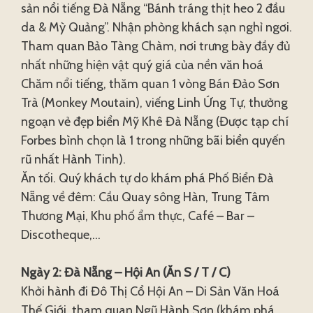
sản nổi tiếng Đà Nẵng “Bánh tráng thịt heo 2 đầu
da & Mỳ Quảng”. Nhận phòng khách sạn nghỉ ngơi.
Tham quan Bảo Tàng Chàm, nơi trưng bày đầy đủ
nhất những hiện vật quý giá của nền văn hoá
Chăm nổi tiếng, thăm quan 1 vòng Bán Đảo Sơn
Trà (Monkey Moutain), viếng Linh Ứng Tự, thưởng
ngoạn vẻ đẹp biển Mỹ Khê Đà Nẵng (Được tạp chí
Forbes bình chọn là 1 trong những bãi biển quyến
rũ nhất Hành Tinh).
Ăn tối. Quý khách tự do khám phá Phố Biển Đà
Nẵng về đêm: Cầu Quay sông Hàn, Trung Tâm
Thương Mại, Khu phố ẩm thực, Café – Bar –
Discotheque,…
Ngày 2: Đà Nẵng – Hội An (Ăn S / T / C)
Khởi hành đi Đô Thị Cổ Hội An – Di Sản Văn Hoá
Thế Giới, tham quan Ngũ Hành Sơn (khám phá