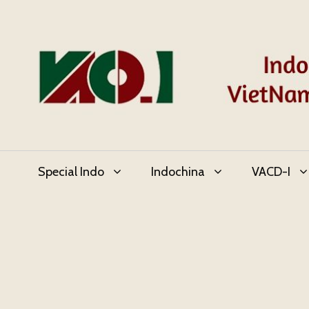
Skip
to
content
Special Indo
Indochina
VACD-I