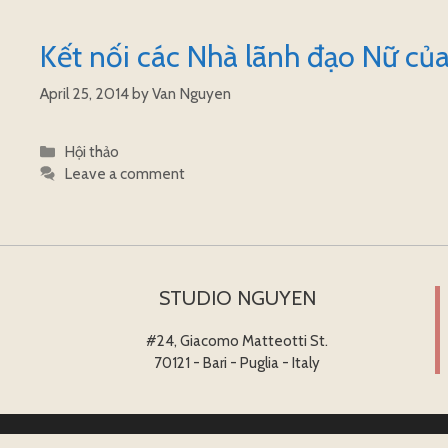
Kết nối các Nhà lãnh đạo Nữ củ
April 25, 2014
by
Van Nguyen
Categories
Hội thảo
Leave a comment
STUDIO NGUYEN
#24, Giacomo Matteotti St.
70121 - Bari - Puglia - Italy