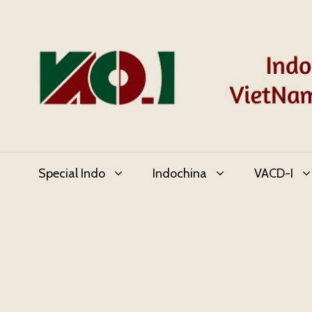
Skip
to
content
Special Indo
Indochina
VACD-I