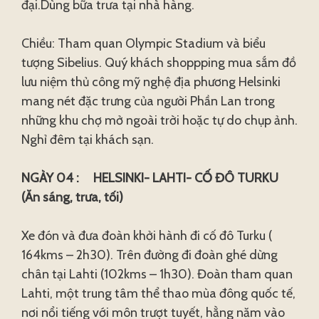
đại.Dùng bữa trưa tại nhà hàng.
Chiều: Tham quan Olympic Stadium và biểu
tượng Sibelius. Quý khách shoppping mua sắm đồ
lưu niệm thủ công mỹ nghệ địa phương Helsinki
mang nét đặc trưng của người Phần Lan trong
những khu chợ mở ngoài trời hoặc tự do chụp ảnh.
Nghỉ đêm tại khách sạn.
NGÀY 04 : HELSINKI- LAHTI- CỐ ĐÔ TURKU
(Ăn sáng, trưa, tối)
Xe đón và đưa đoàn khởi hành đi cố đô Turku (
164kms – 2h30). Trên đường đi đoàn ghé dừng
chân tại Lahti (102kms – 1h30). Đoàn tham quan
Lahti, một trung tâm thể thao mùa đông quốc tế,
nơi nổi tiếng với môn trượt tuyết, hằng năm vào