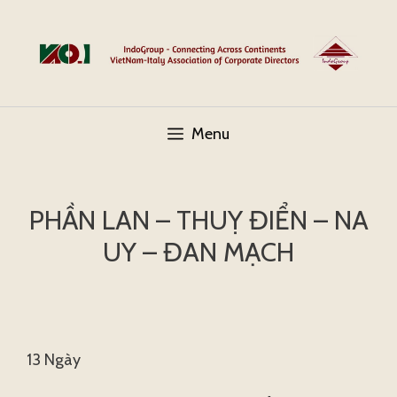
Skip
to
content
Menu
PHẦN LAN – THUỴ ĐIỂN – NA
UY – ĐAN MẠCH
13 Ngày