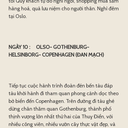
tối Quý khách tự do nghĩ ngơi, shopping mua sắm
hàng hoá, quà lưu niệm cho người thân. Nghỉ đêm
tại Oslo.
NGÀY 10 : OLSO- GOTHENBURG-
HELSINBORG- COPENHAGEN (ĐAN MẠCH)
Tiếp tục cuộc hành trình đoàn đén bến tàu đáp
tàu khởi hành đi tham quan phong cảnh dọc theo
bờ biển đến Copenhagen. Trên đường đi tàu ghé
dừng chân thăm quan Gothenburg, thành phố
thịnh vượng lớn nhất thứ hai của Thuỵ Điển, với
nhiều công viên, nhiều vườn cây thực vật đẹp, và