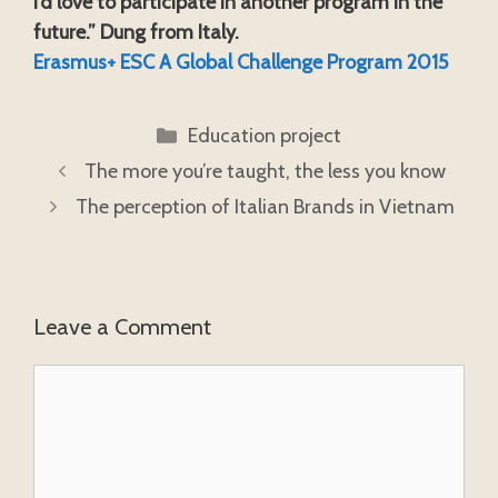
I’d love to participate in another program in the
future.” Dung from Italy.
Erasmus+ ESC A Global Challenge Program 2015
Categories
Education project
The more you’re taught, the less you know
The perception of Italian Brands in Vietnam
Leave a Comment
Comment